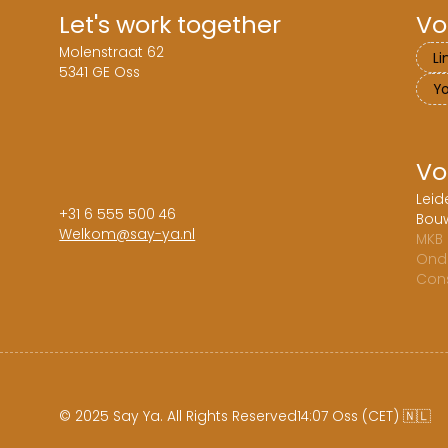
Let's work together
Vo
Molenstraat 62
Li
5341 GE Oss
Y
Vo
Leid
+31 6 555 500 46
Bouw
Welkom@say-ya.nl
MKB 
Onde
Cons
© 2025 Say Ya. All Rights Reserved
14:07 Oss (CET) 🇳🇱