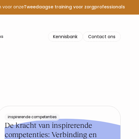
 voor onze
Tweedaagse training voor zorgprofessionals
Kennisbank
Contact ons
ks
inspirerende competenties
De kracht van inspirerende
competenties: Verbinding en