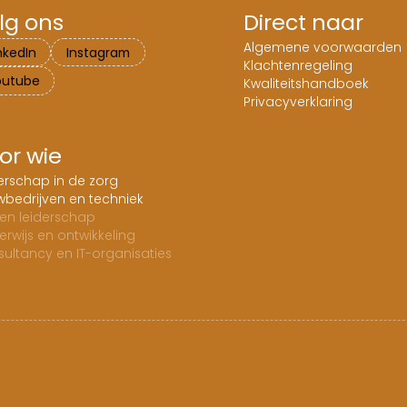
lg ons
Direct naar
Algemene voorwaarden
nkedIn
Instagram
Klachtenregeling
outube
Kwaliteitshandboek
Privacyverklaring
or wie
erschap in de zorg
bedrijven en techniek
en leiderschap
rwijs en ontwikkeling
ultancy en IT-organisaties