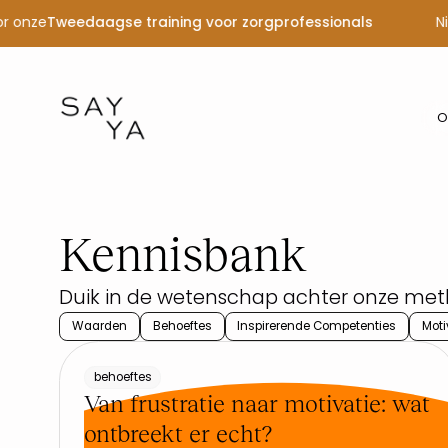
r onze
Tweedaagse training voor zorgprofessionals
Ni
O
Kennisbank
Duik in de wetenschap achter onze met
Waarden
Behoeftes
Inspirerende Competenties
Moti
behoeftes
Van frustratie naar motivatie: wat
ontbreekt er echt?