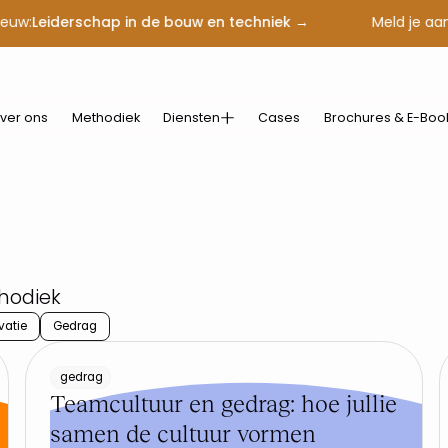
euw:
Leiderschap in de bouw en techniek →
Meld je aan
ver ons
Methodiek
Diensten
Cases
Brochures & E-Boo
hodiek
vatie
Gedrag
gedrag
Teamcultuur en gedrag: hoe jullie
samen de cultuur vormen